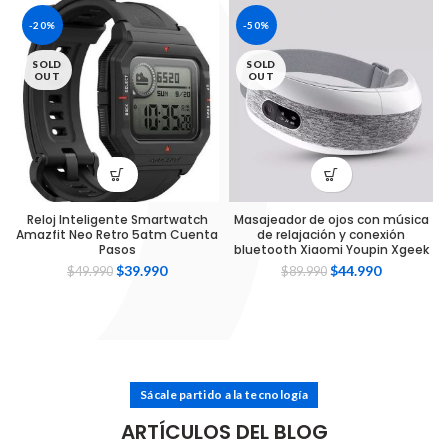
-20%
-50%
SOLD
SOLD
OUT
OUT
Reloj Inteligente Smartwatch
Masajeador de ojos con música
Amazfit Neo Retro 5atm Cuenta
de relajación y conexión
Pasos
bluetooth Xiaomi Youpin Xgeek
$
39.990
$
44.990
$
49.990
$
89.990
Sácale partido a la tecnología
ARTÍCULOS DEL BLOG