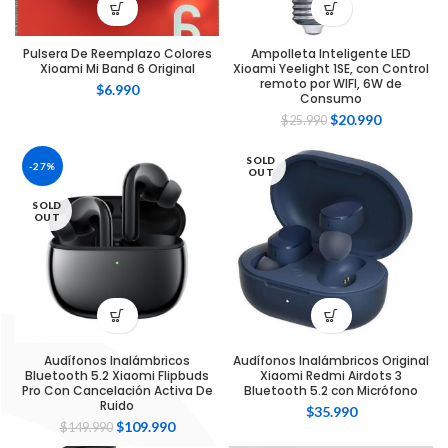
Pulsera De Reemplazo Colores
Ampolleta Inteligente LED
Xioami Mi Band 6 Original
Xioami Yeelight 1SE, con Control
remoto por WIFI, 6W de
$
6.990
Consumo
$
20.990
$
25.990
SOLD
-27%
OUT
SOLD
OUT
Audífonos Inalámbricos
Audífonos Inalámbricos Original
Bluetooth 5.2 Xiaomi Flipbuds
Xiaomi Redmi Airdots 3
Pro Con Cancelación Activa De
Bluetooth 5.2 con Micrófono
Ruido
$
35.990
$
109.990
$
149.990