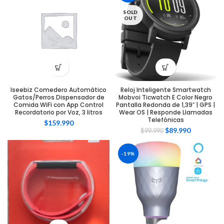
SOLD
OUT
Iseebiz Comedero Automático
Reloj Inteligente Smartwatch
Gatos/Perros Dispensador de
Mobvoi Ticwatch E Color Negro
Comida WiFi con App Control
Pantalla Redonda de 1,39″ | GPS |
Recordatorio por Voz, 3 litros
Wear OS | Responde Llamadas
Telefónicas
$
159.990
$
89.990
$
99.990
-19%