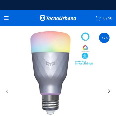
0
/
$
0
-19%