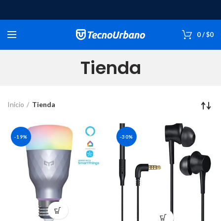
0
/
$
0
Tienda
Inicio
Tienda
-19%
-30%