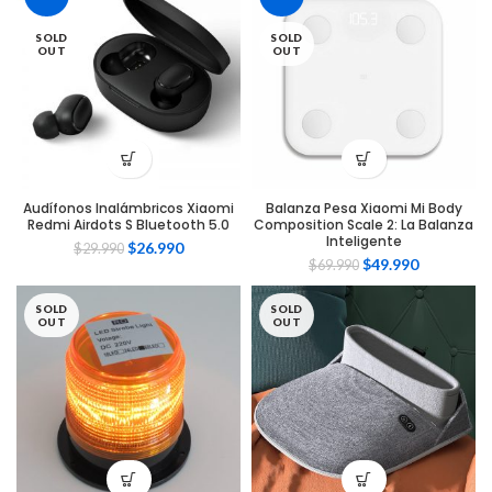
SOLD
SOLD
OUT
OUT
Audífonos Inalámbricos Xiaomi
Balanza Pesa Xiaomi Mi Body
Redmi Airdots S Bluetooth 5.0
Composition Scale 2: La Balanza
Inteligente
$
26.990
$
29.990
$
49.990
$
69.990
SOLD
SOLD
OUT
OUT