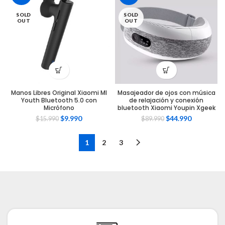
SOLD
SOLD
OUT
OUT
Manos Libres Original Xiaomi MI
Masajeador de ojos con música
Youth Bluetooth 5.0 con
de relajación y conexión
Micrófono
bluetooth Xiaomi Youpin Xgeek
$
9.990
$
44.990
$
15.990
$
89.990
1
2
3