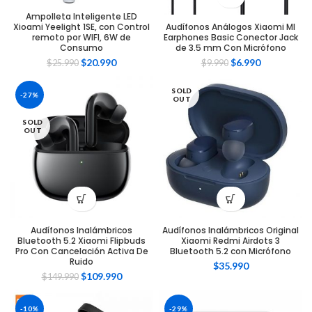
Ampolleta Inteligente LED
Audífonos Análogos Xiaomi MI
Xioami Yeelight 1SE, con Control
Earphones Basic Conector Jack
remoto por WIFI, 6W de
de 3.5 mm Con Micrófono
Consumo
$
6.990
$
20.990
$
9.990
$
25.990
SOLD
-27%
OUT
SOLD
OUT
Audífonos Inalámbricos
Audífonos Inalámbricos Original
Bluetooth 5.2 Xiaomi Flipbuds
Xiaomi Redmi Airdots 3
Pro Con Cancelación Activa De
Bluetooth 5.2 con Micrófono
Ruido
$
35.990
$
109.990
$
149.990
-10%
-29%