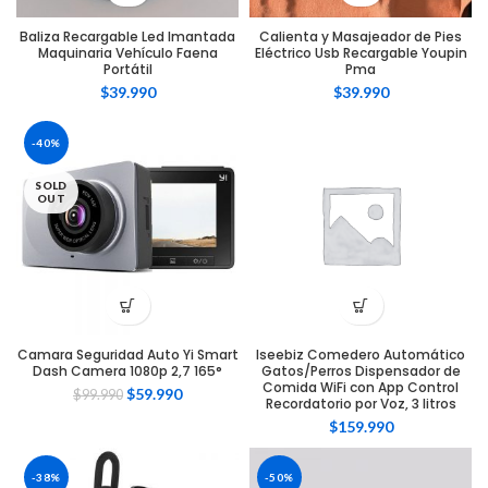
Baliza Recargable Led Imantada
Calienta y Masajeador de Pies
Maquinaria Vehículo Faena
Eléctrico Usb Recargable Youpin
Portátil
Pma
$
39.990
$
39.990
-40%
SOLD
OUT
Camara Seguridad Auto Yi Smart
Iseebiz Comedero Automático
Dash Camera 1080p 2,7 165°
Gatos/Perros Dispensador de
Comida WiFi con App Control
$
59.990
$
99.990
Recordatorio por Voz, 3 litros
$
159.990
-38%
-50%