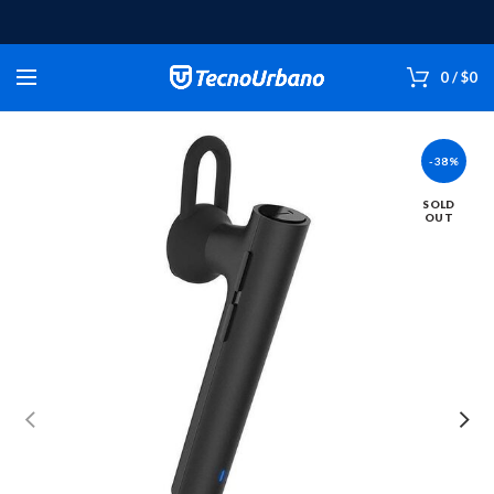
0
/
$
0
-38%
SOLD
OUT