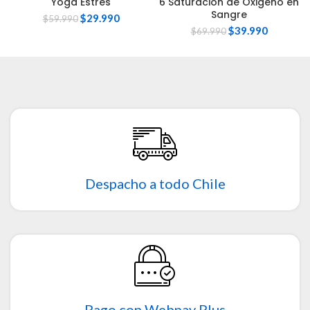
Yoga Estres
6 Saturación de Oxigeno en
Sangre
$
29.990
$
59.990
$
39.990
$
69.990
Despacho a todo Chile
Pago con Webpay Plus