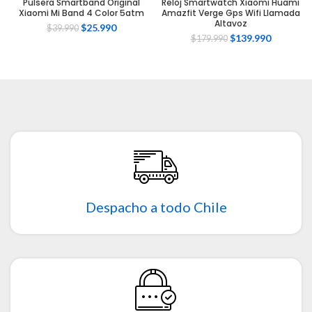
Pulsera Smartband Original
Reloj Smartwatch Xiaomi Huami
Xiaomi Mi Band 4 Color 5atm
Amazfit Verge Gps Wifi Llamada
Altavoz
$
25.990
$
39.990
$
139.990
$
179.990
Despacho a todo Chile