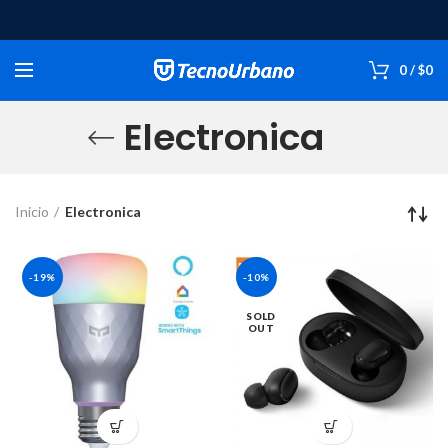
0
/
$
0
Electronica
Inicio
Electronica
-19%
-10%
SOLD
OUT