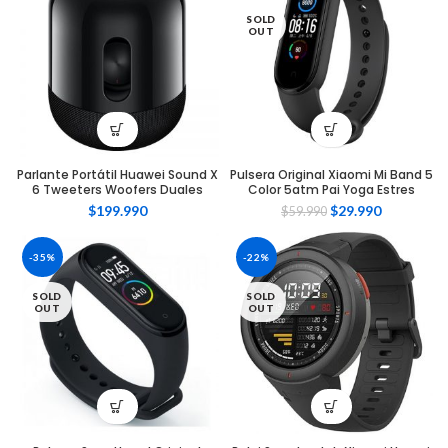
SOLD
OUT
Parlante Portátil Huawei Sound X
Pulsera Original Xiaomi Mi Band 5
6 Tweeters Woofers Duales
Color 5atm Pai Yoga Estres
$
199.990
$
29.990
$
59.990
-35%
-22%
SOLD
SOLD
OUT
OUT