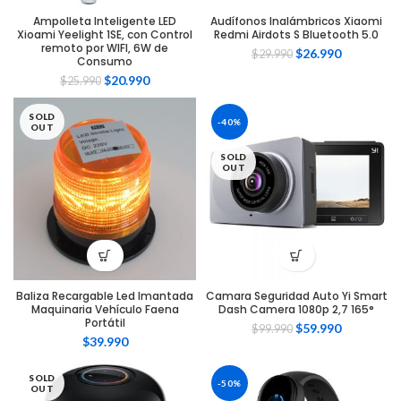
Ampolleta Inteligente LED
Audífonos Inalámbricos Xiaomi
Xioami Yeelight 1SE, con Control
Redmi Airdots S Bluetooth 5.0
remoto por WIFI, 6W de
$
26.990
$
29.990
Consumo
$
20.990
$
25.990
SOLD
-40%
OUT
SOLD
OUT
Baliza Recargable Led Imantada
Camara Seguridad Auto Yi Smart
Maquinaria Vehículo Faena
Dash Camera 1080p 2,7 165°
Portátil
$
59.990
$
99.990
$
39.990
SOLD
-50%
OUT