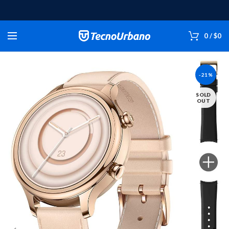
0
/
$
0
-21%
SOLD
OUT