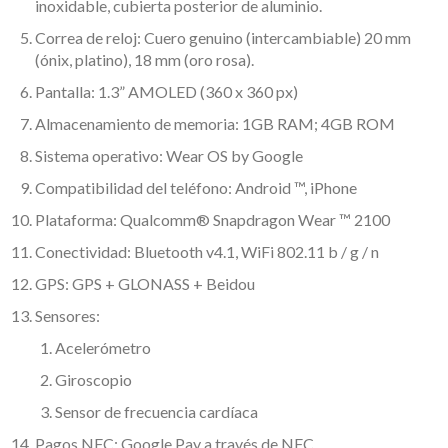
inoxidable, cubierta posterior de aluminio.
Correa de reloj: Cuero genuino (intercambiable) 20 mm
(ónix, platino), 18 mm (oro rosa).
Pantalla: 1.3” AMOLED (360 x 360 px)
Almacenamiento de memoria: 1GB RAM; 4GB ROM
Sistema operativo: Wear OS by Google
Compatibilidad del teléfono: Android ™, iPhone
Plataforma: Qualcomm® Snapdragon Wear ™ 2100
Conectividad: Bluetooth v4.1, WiFi 802.11 b / g / n
GPS: GPS + GLONASS + Beidou
Sensores:
Acelerómetro
Giroscopio
Sensor de frecuencia cardíaca
Pagos NFC: Google Pay a través de NFC