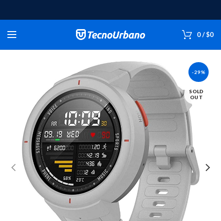
0
/
$
0
-29%
SOLD
OUT